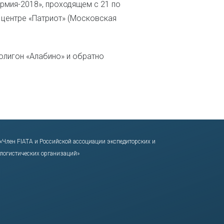
рмия-2018», проходящем с 21 по
 центре «Патриот» (Московская
полигон «Алабино» и обратно
«Член FIATA и Российской ассоциации экспедиторских и
логистических организаций»