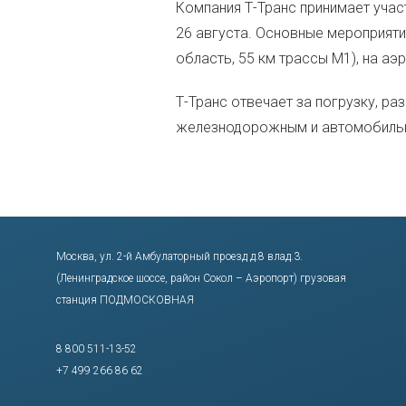
Компания Т-Транс принимает уча
26 августа. Основные мероприят
область, 55 км трассы М1), на аэ
Т-Транс отвечает за погрузку, ра
железнодорожным и автомобиль
Москва, ул. 2-й Амбулаторный проезд д.8 влад.3.
(Ленинградское шоссе, район Сокол – Аэропорт) грузовая
станция ПОДМОСКОВНАЯ
8 800 511-13-52
+7 499 266 86 62