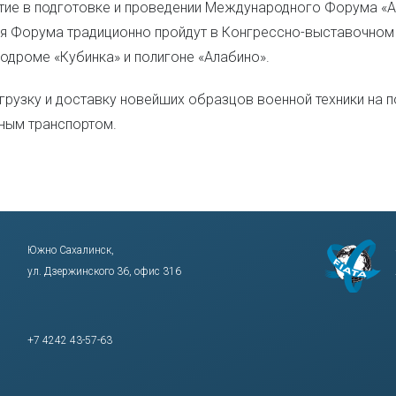
стие в подготовке и проведении Международного Форума «А
ия Форума традиционно пройдут в Конгрессно-выставочном
родроме «Кубинка» и полигоне «Алабино».
згрузку и доставку новейших образцов военной техники на 
ным транспортом.
Южно Сахалинск,
ул. Дзержинского 36, офис 316
+7 4242 43-57-63